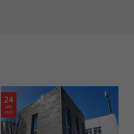
24
APR
2025