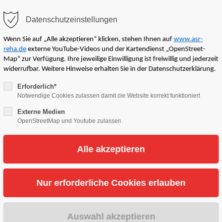
Datenschutzeinstellungen
Wenn Sie auf „Alle akzeptieren“ klicken, stehen Ihnen auf
www.asr-
ort
Get in touch
reha.de
externe YouTube-Videos und der Kartendienst „OpenStreet-
Map“ zur Verfügung. Ihre jeweilige Einwilligung ist freiwillig und jederzeit
widerrufbar. Weitere Hinweise erhalten Sie in der Datenschutzerklärung.
um dolor sit amet:
Cybersteel Inc.
Erforderlich*
R Rehabilitationszent
Notwendige Cookies zulassen damit die Website korrekt funktioniert
376-293 City Road, Suite 6
Externe Medien
San Francisco, CA 94102
OpenStreetMap und Youtube zulassen
h
/ 365days
hopädische und unfallchirur
Have any questions?
rapie und Ergotherapie
+44 1234 567 890
upport for our customers
Drop us a line
 8:00am - 5:00pm
(GMT +1)
info@yourdomain.com